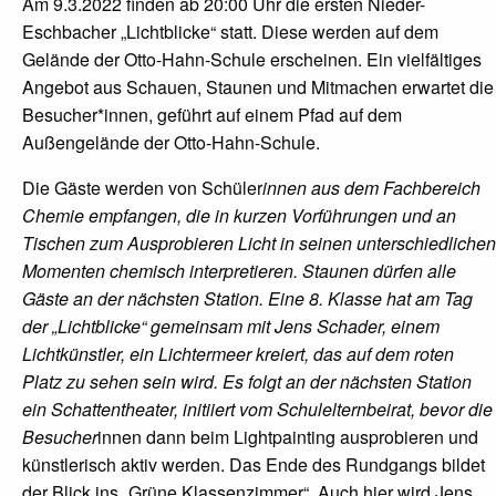
Am 9.3.2022 finden ab 20:00 Uhr die ersten Nieder-
Eschbacher „Lichtblicke“ statt. Diese werden auf dem
Gelände der Otto-Hahn-Schule erscheinen. Ein vielfältiges
Angebot aus Schauen, Staunen und Mitmachen erwartet die
Besucher*innen, geführt auf einem Pfad auf dem
Außengelände der Otto-Hahn-Schule.
Die Gäste werden von Schüler
innen aus dem Fachbereich
Chemie empfangen, die in kurzen Vorführungen und an
Tischen zum Ausprobieren Licht in seinen unterschiedlichen
Momenten chemisch interpretieren. Staunen dürfen alle
Gäste an der nächsten Station. Eine 8. Klasse hat am Tag
der „Lichtblicke“ gemeinsam mit Jens Schader, einem
Lichtkünstler, ein Lichtermeer kreiert, das auf dem roten
Platz zu sehen sein wird. Es folgt an der nächsten Station
ein Schattentheater, initiiert vom Schulelternbeirat, bevor die
Besucher
innen dann beim Lightpainting ausprobieren und
künstlerisch aktiv werden. Das Ende des Rundgangs bildet
der Blick ins „Grüne Klassenzimmer“. Auch hier wird Jens