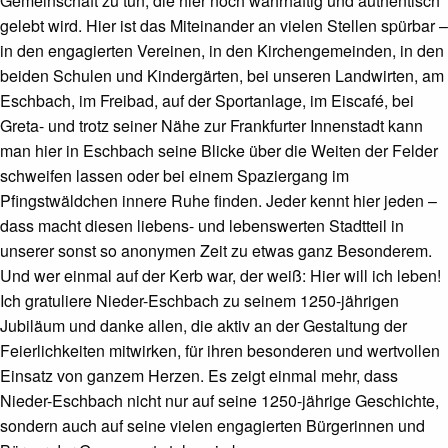
Gemeinschaft zu tun, die hier noch wahrhaftig und authentisch
gelebt wird. Hier ist das Miteinander an vielen Stellen spürbar –
in den engagierten Vereinen, in den Kirchengemeinden, in den
beiden Schulen und Kindergärten, bei unseren Landwirten, am
Eschbach, im Freibad, auf der Sportanlage, im Eiscafé, bei
Greta- und trotz seiner Nähe zur Frankfurter Innenstadt kann
man hier in Eschbach seine Blicke über die Weiten der Felder
schweifen lassen oder bei einem Spaziergang im
Pfingstwäldchen innere Ruhe finden. Jeder kennt hier jeden –
dass macht diesen liebens- und lebenswerten Stadtteil in
unserer sonst so anonymen Zeit zu etwas ganz Besonderem.
Und wer einmal auf der Kerb war, der weiß: Hier will ich leben!
Ich gratuliere Nieder-Eschbach zu seinem 1250-jährigen
Jubiläum und danke allen, die aktiv an der Gestaltung der
Feierlichkeiten mitwirken, für ihren besonderen und wertvollen
Einsatz von ganzem Herzen. Es zeigt einmal mehr, dass
Nieder-Eschbach nicht nur auf seine 1250-jährige Geschichte,
sondern auch auf seine vielen engagierten Bürgerinnen und